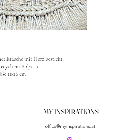
tiktasche mit Herz bestickt.
ecycltem Polyester
ße 11x16 cm
MY INSPIRATIONS
office@myinspirations.at